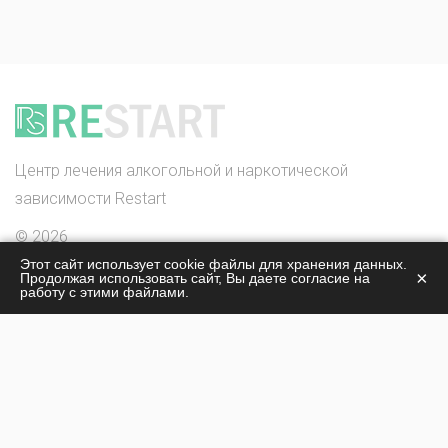
Центр лечения алкогольной и наркотической
зависимости Restart
© 2026
Присоединиться к проекту:
czm.su
Этот сайт использует cookie файлы для хранения данных.
×
Продолжая использовать сайт, Вы даете согласие на
работу с этими файлами.
О центре
Лечение наркомании
Жизнь центра
Лечение алкоголизма
Стоимость лечения