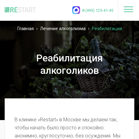
8 (495) 125-41-45
Главная
›
Лечение алкоголизма
›
Реабилитация
алкоголиков
Реабилитация
алкоголиков
В клинике «Restart» в Москве мы делаем так,
чтобы начать было просто и спокойно:
анонимно, круглосуточно, без осуждения. Мы