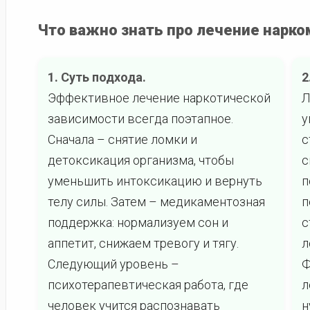
Что важно знать про лечение нарк
1. Суть подхода.
2
Эффективное лечение наркотической
Л
зависимости всегда поэтапное.
у
Сначала – снятие ломки и
с
детоксикация организма, чтобы
с
уменьшить интоксикацию и вернуть
п
телу силы. Затем – медикаментозная
п
поддержка: нормализуем сон и
с
аппетит, снижаем тревогу и тягу.
л
Следующий уровень –
Ф
психотерапевтическая работа, где
л
человек учится распознавать
н