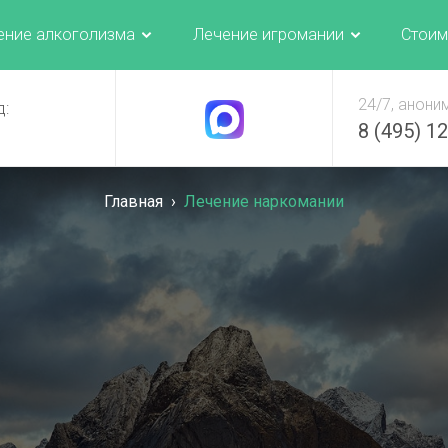
ение алкоголизма
Лечение игромании
Стоим
24/7, анони
д:
8 (495) 1
Главная
›
Лечение наркомании