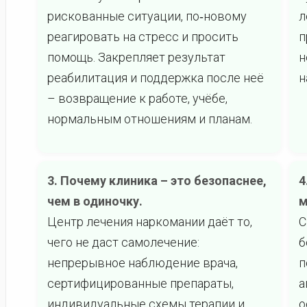
рискованные ситуации, по‑новому
л
реагировать на стресс и просить
п
помощь. Закрепляет результат
н
реабилитация и поддержка после неё
н
– возвращение к работе, учёбе,
нормальным отношениям и планам.
3. Почему клиника – это безопаснее,
4
чем в одиночку.
м
Центр лечения наркомании даёт то,
С
чего не даст самолечение:
б
непрерывное наблюдение врача,
п
сертифицированные препараты,
а
индивидуальные схемы терапии и
о