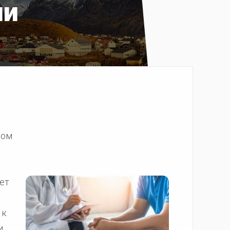
ии
дом
ет
 к
и