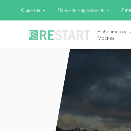
О центре
Лечение наркомании
Леч
Выберите горо
Москва