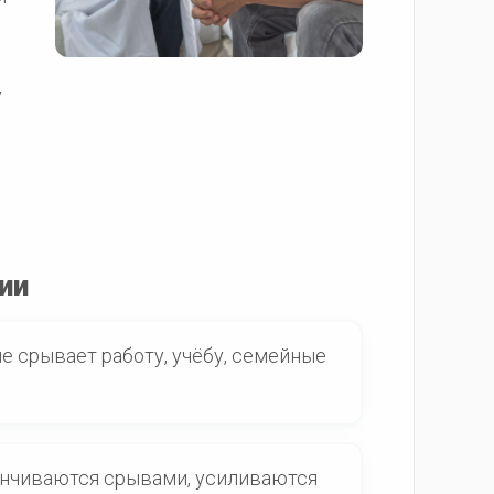
у
ии
е срывает работу, учёбу, семейные
анчиваются срывами, усиливаются